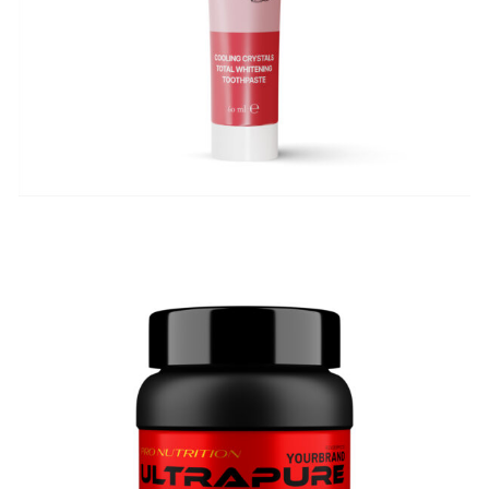
3D Sportnahrung Dose PVC schwarz
3D Produktrendering