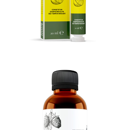
3D Produktrendering
3D Braunglasflasche 100ml