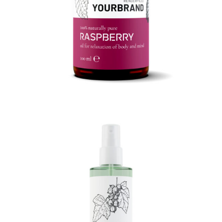
3D Produktrendering
3D Flasche m. Sprühkopf 250ml
3D Produktrendering