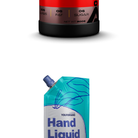
3D Flüssigseife 600ml
3D Produktrendering