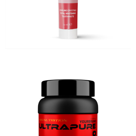
3D Sportnahrung Dose PVC schwarz
3D Produktrendering