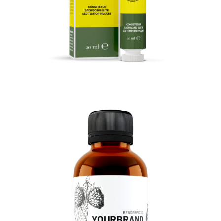
3D Braunglasflasche 100ml
3D Produktrendering