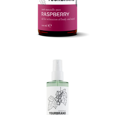
3D Flasche m. Sprühkopf 250ml
3D Produktrendering