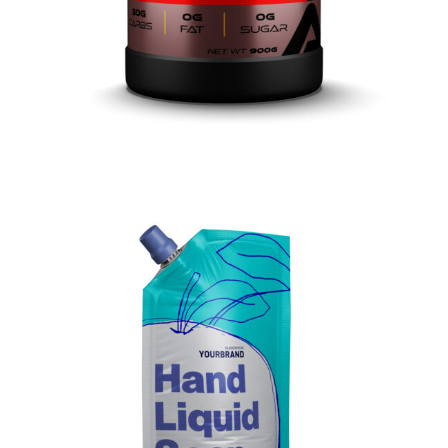
3D Flüssigseife 600ml
3D Produktrendering